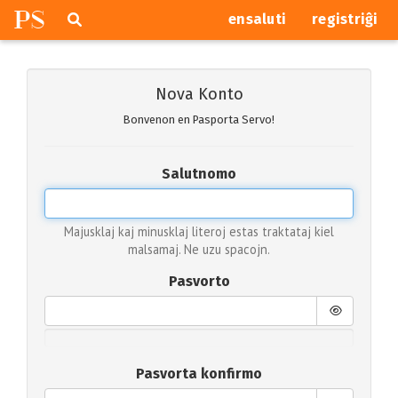
P
S
Pretersalti
serĉi
ensaluti
registriĝi
navigajn
butonojn
Nova Konto
Bonvenon en Pasporta Servo!
Salutnomo
Majusklaj kaj minusklaj literoj estas traktataj kiel
malsamaj. Ne uzu spacojn.
Pasvorto
Pasvorta konfirmo