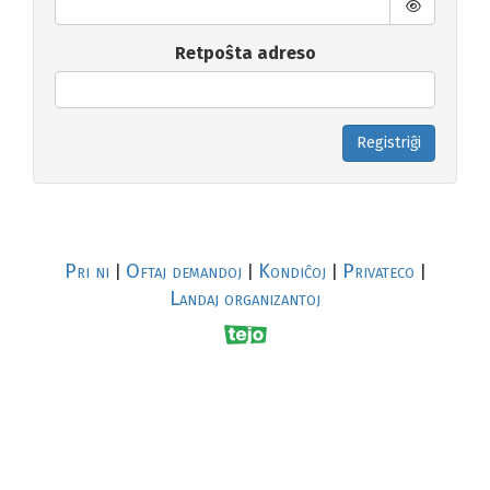
Retpoŝta adreso
Registriĝi
Pri ni
Oftaj demandoj
Kondiĉoj
Privateco
|
|
|
|
Landaj organizantoj
R
al
p
s
↥