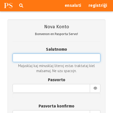
P
S
Pretersalti
serĉi
ensaluti
registriĝi
navigajn
butonojn
Nova Konto
Bonvenon en Pasporta Servo!
Salutnomo
Majusklaj kaj minusklaj literoj estas traktataj kiel
malsamaj. Ne uzu spacojn.
Pasvorto
Pasvorta konfirmo