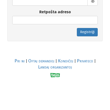
Retpoŝta adreso
Registriĝi
Pri ni
Oftaj demandoj
Kondiĉoj
Privateco
|
|
|
|
Landaj organizantoj
R
al
p
s
↥