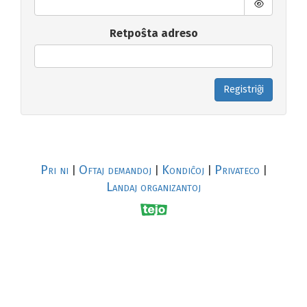
Retpoŝta adreso
Registriĝi
Pri ni
Oftaj demandoj
Kondiĉoj
Privateco
|
|
|
|
Landaj organizantoj
R
al
p
s
↥