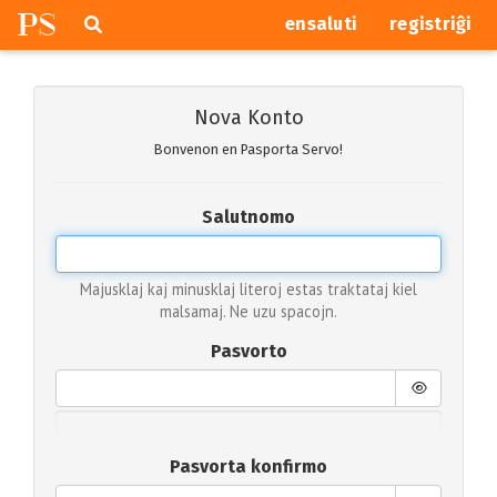
P
S
Pretersalti
serĉi
ensaluti
registriĝi
navigajn
butonojn
Nova Konto
Bonvenon en Pasporta Servo!
Salutnomo
Majusklaj kaj minusklaj literoj estas traktataj kiel
malsamaj. Ne uzu spacojn.
Pasvorto
Pasvorta konfirmo