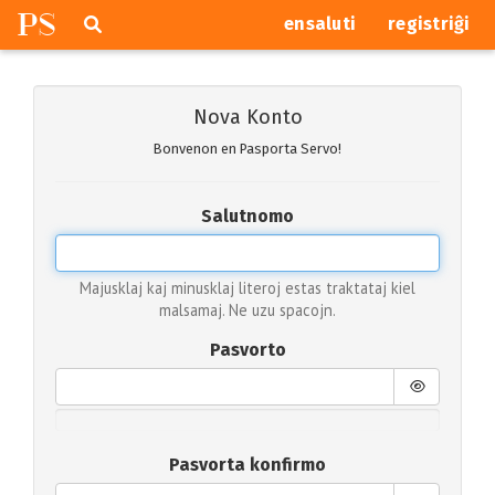
P
S
Pretersalti
serĉi
ensaluti
registriĝi
navigajn
butonojn
Nova Konto
Bonvenon en Pasporta Servo!
Salutnomo
Majusklaj kaj minusklaj literoj estas traktataj kiel
malsamaj. Ne uzu spacojn.
Pasvorto
Pasvorta konfirmo