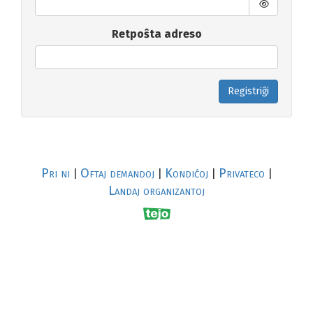
Retpoŝta adreso
Registriĝi
Pri ni
Oftaj demandoj
Kondiĉoj
Privateco
|
|
|
|
Landaj organizantoj
R
al
p
s
↥