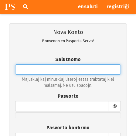
P
S
Pretersalti
serĉi
ensaluti
registriĝi
navigajn
butonojn
Nova Konto
Bonvenon en Pasporta Servo!
Salutnomo
Majusklaj kaj minusklaj literoj estas traktataj kiel
malsamaj. Ne uzu spacojn.
Pasvorto
Pasvorta konfirmo