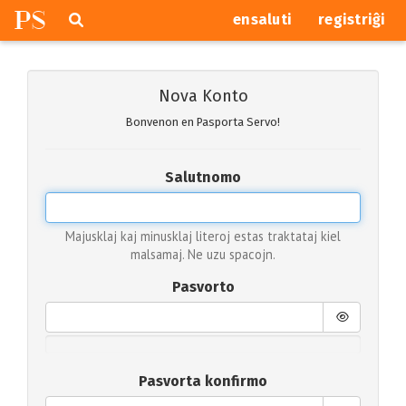
P
S
Pretersalti
serĉi
ensaluti
registriĝi
navigajn
butonojn
Nova Konto
Bonvenon en Pasporta Servo!
Salutnomo
Majusklaj kaj minusklaj literoj estas traktataj kiel
malsamaj. Ne uzu spacojn.
Pasvorto
Pasvorta konfirmo