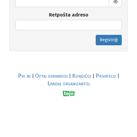
Retpoŝta adreso
Registriĝi
Pri ni
Oftaj demandoj
Kondiĉoj
Privateco
|
|
|
|
Landaj organizantoj
R
al
p
s
↥