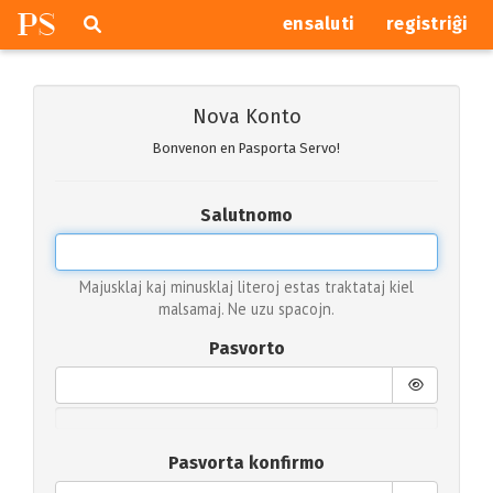
P
S
Pretersalti
serĉi
ensaluti
registriĝi
navigajn
butonojn
Nova Konto
Bonvenon en Pasporta Servo!
Salutnomo
Majusklaj kaj minusklaj literoj estas traktataj kiel
malsamaj. Ne uzu spacojn.
Pasvorto
Pasvorta konfirmo