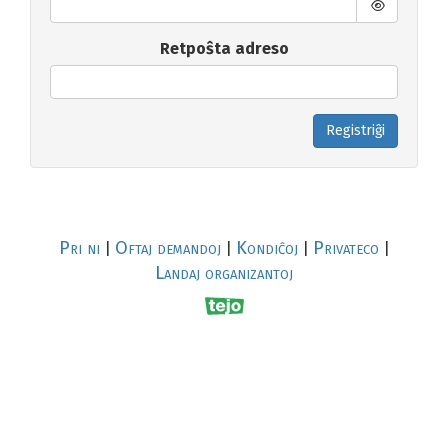
Retpoŝta adreso
Registriĝi
Pri ni
Oftaj demandoj
Kondiĉoj
Privateco
|
|
|
|
Landaj organizantoj
R
al
p
s
↥