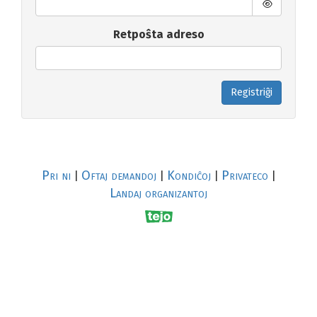
Retpoŝta adreso
Registriĝi
Pri ni
Oftaj demandoj
Kondiĉoj
Privateco
|
|
|
|
Landaj organizantoj
R
al
p
s
↥