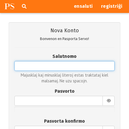
P
S
Pretersalti
serĉi
ensaluti
registriĝi
navigajn
butonojn
Nova Konto
Bonvenon en Pasporta Servo!
Salutnomo
Majusklaj kaj minusklaj literoj estas traktataj kiel
malsamaj. Ne uzu spacojn.
Pasvorto
Pasvorta konfirmo