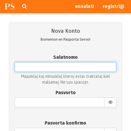
P
S
Pretersalti
serĉi
ensaluti
registriĝi
navigajn
butonojn
Nova Konto
Bonvenon en Pasporta Servo!
Salutnomo
Majusklaj kaj minusklaj literoj estas traktataj kiel
malsamaj. Ne uzu spacojn.
Pasvorto
Pasvorta konfirmo