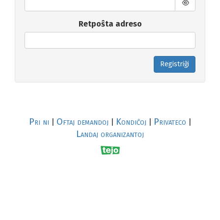
Retpoŝta adreso
Registriĝi
Pri ni
Oftaj demandoj
Kondiĉoj
Privateco
|
|
|
|
Landaj organizantoj
R
al
p
s
↥