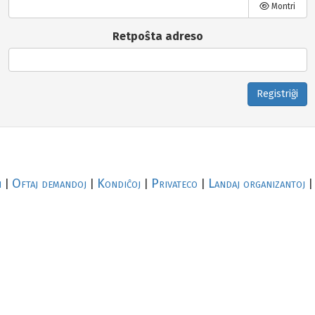
Montri
Retpoŝta adreso
Registriĝi
i
Oftaj demandoj
Kondiĉoj
Privateco
Landaj organizantoj
|
|
|
|
|