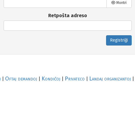
Montri
Retpoŝta adreso
Registriĝi
i
Oftaj demandoj
Kondiĉoj
Privateco
Landaj organizantoj
|
|
|
|
|