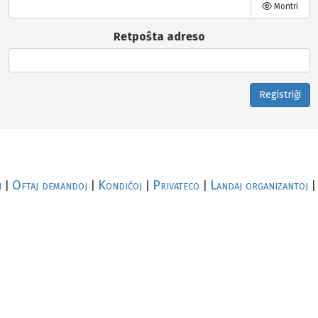
Montri
Retpoŝta adreso
Registriĝi
i
Oftaj demandoj
Kondiĉoj
Privateco
Landaj organizantoj
|
|
|
|
|