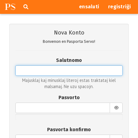
P
S
Pretersalti
serĉi
ensaluti
registriĝi
navigajn
butonojn
Nova Konto
Bonvenon en Pasporta Servo!
Salutnomo
Majusklaj kaj minusklaj literoj estas traktataj kiel
malsamaj. Ne uzu spacojn.
Pasvorto
Pasvorta konfirmo