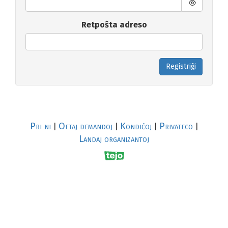
Retpoŝta adreso
Registriĝi
Pri ni
Oftaj demandoj
Kondiĉoj
Privateco
|
|
|
|
Landaj organizantoj
R
al
p
s
↥