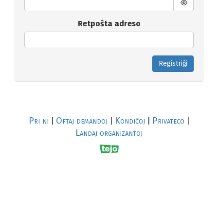
Retpoŝta adreso
Registriĝi
Pri ni
Oftaj demandoj
Kondiĉoj
Privateco
|
|
|
|
Landaj organizantoj
R
al
p
s
↥