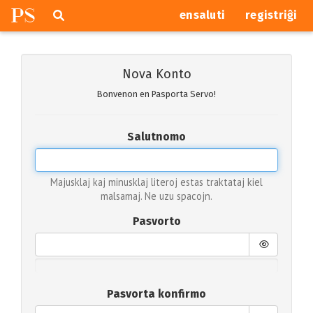
P
S
Pretersalti
serĉi
ensaluti
registriĝi
navigajn
butonojn
Nova Konto
Bonvenon en Pasporta Servo!
Salutnomo
Majusklaj kaj minusklaj literoj estas traktataj kiel
malsamaj. Ne uzu spacojn.
Pasvorto
Pasvorta konfirmo