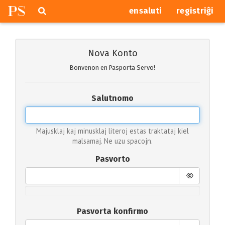
P
S
Pretersalti
serĉi
ensaluti
registriĝi
navigajn
butonojn
Nova Konto
Bonvenon en Pasporta Servo!
Salutnomo
Majusklaj kaj minusklaj literoj estas traktataj kiel
malsamaj. Ne uzu spacojn.
Pasvorto
Pasvorta konfirmo