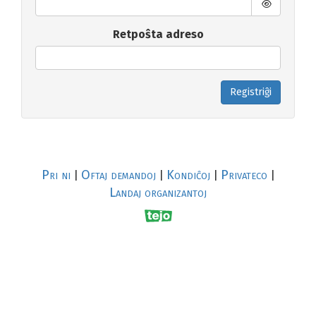
Retpoŝta adreso
Registriĝi
Pri ni
Oftaj demandoj
Kondiĉoj
Privateco
|
|
|
|
Landaj organizantoj
R
al
p
s
↥