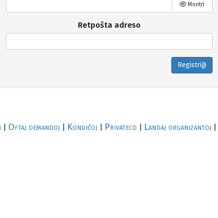
Montri
Retpoŝta adreso
Registriĝi
i
Oftaj demandoj
Kondiĉoj
Privateco
Landaj organizantoj
|
|
|
|
|