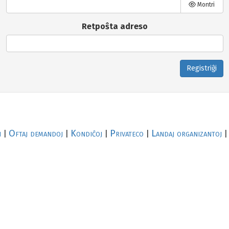
Montri
Retpoŝta adreso
Registriĝi
i
Oftaj demandoj
Kondiĉoj
Privateco
Landaj organizantoj
|
|
|
|
|