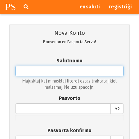
P
S
Pretersalti
serĉi
ensaluti
registriĝi
navigajn
butonojn
Nova Konto
Bonvenon en Pasporta Servo!
Salutnomo
Majusklaj kaj minusklaj literoj estas traktataj kiel
malsamaj. Ne uzu spacojn.
Pasvorto
Pasvorta konfirmo