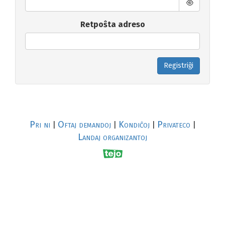
Retpoŝta adreso
Registriĝi
Pri ni
Oftaj demandoj
Kondiĉoj
Privateco
|
|
|
|
Landaj organizantoj
R
al
p
s
↥