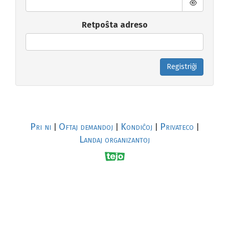
Retpoŝta adreso
Registriĝi
Pri ni
Oftaj demandoj
Kondiĉoj
Privateco
|
|
|
|
Landaj organizantoj
R
al
p
s
↥