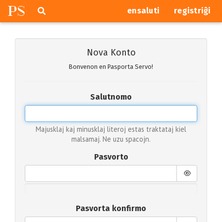
P
S
Pretersalti
serĉi
ensaluti
registriĝi
navigajn
butonojn
Nova Konto
Bonvenon en Pasporta Servo!
Salutnomo
Majusklaj kaj minusklaj literoj estas traktataj kiel
malsamaj. Ne uzu spacojn.
Pasvorto
Pasvorta konfirmo