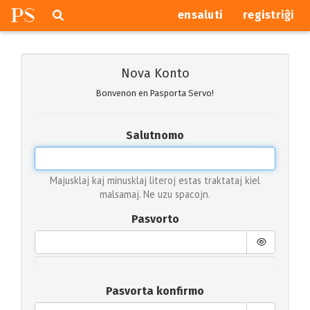
P
S
Pretersalti
serĉi
ensaluti
registriĝi
navigajn
butonojn
Nova Konto
Bonvenon en Pasporta Servo!
Salutnomo
Majusklaj kaj minusklaj literoj estas traktataj kiel
malsamaj. Ne uzu spacojn.
Pasvorto
Pasvorta konfirmo