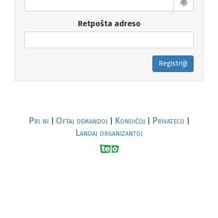
Retpoŝta adreso
Registriĝi
Pri ni
Oftaj demandoj
Kondiĉoj
Privateco
|
|
|
|
Landaj organizantoj
R
al
p
s
↥