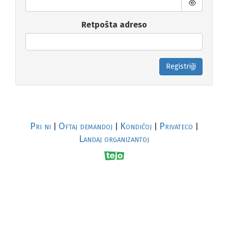
Retpoŝta adreso
Registriĝi
Pri ni
Oftaj demandoj
Kondiĉoj
Privateco
|
|
|
|
Landaj organizantoj
R
al
p
s
↥