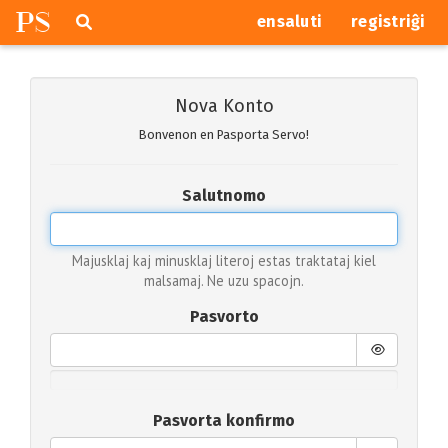
P
S
Pretersalti
serĉi
ensaluti
registriĝi
navigajn
butonojn
Nova Konto
Bonvenon en Pasporta Servo!
Salutnomo
Majusklaj kaj minusklaj literoj estas traktataj kiel
malsamaj. Ne uzu spacojn.
Pasvorto
Pasvorta konfirmo