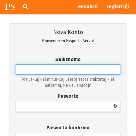
P
S
Pretersalti
serĉi
ensaluti
registriĝi
navigajn
butonojn
Nova Konto
Bonvenon en Pasporta Servo!
Salutnomo
Majusklaj kaj minusklaj literoj estas traktataj kiel
malsamaj. Ne uzu spacojn.
Pasvorto
Pasvorta konfirmo