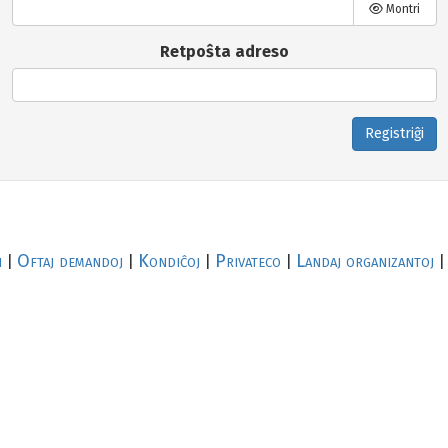
Montri
Retpoŝta adreso
Registriĝi
i
Oftaj demandoj
Kondiĉoj
Privateco
Landaj organizantoj
|
|
|
|
|