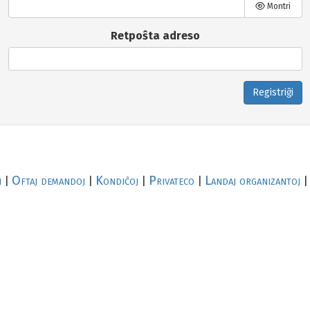
Montri
Retpoŝta adreso
Registriĝi
i
Oftaj demandoj
Kondiĉoj
Privateco
Landaj organizantoj
|
|
|
|
|