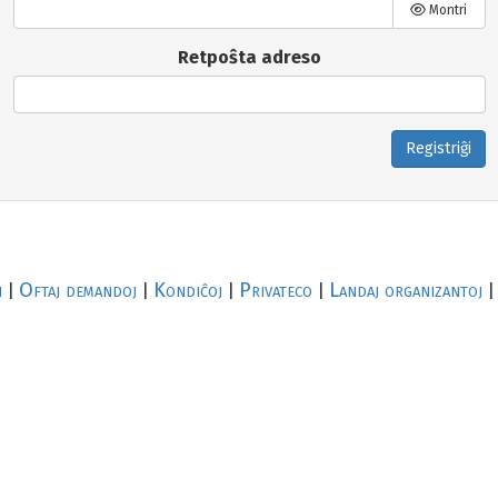
Montri
Retpoŝta adreso
Registriĝi
i
Oftaj demandoj
Kondiĉoj
Privateco
Landaj organizantoj
|
|
|
|
|