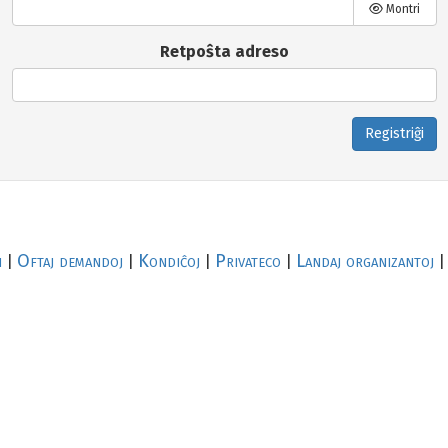
Montri
Retpoŝta adreso
Registriĝi
i
Oftaj demandoj
Kondiĉoj
Privateco
Landaj organizantoj
|
|
|
|
|