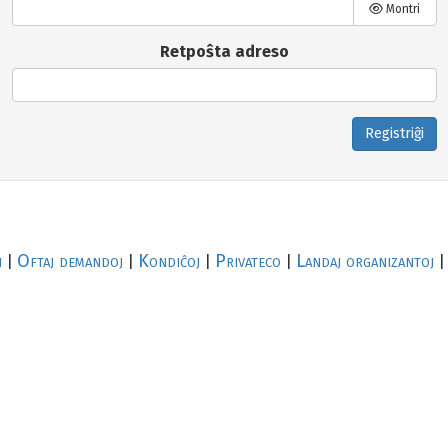
Montri
Retpoŝta adreso
Registriĝi
i
Oftaj demandoj
Kondiĉoj
Privateco
Landaj organizantoj
|
|
|
|
|