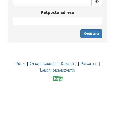
Retpoŝta adreso
Registriĝi
Pri ni
Oftaj demandoj
Kondiĉoj
Privateco
|
|
|
|
Landaj organizantoj
R
al
p
s
↥