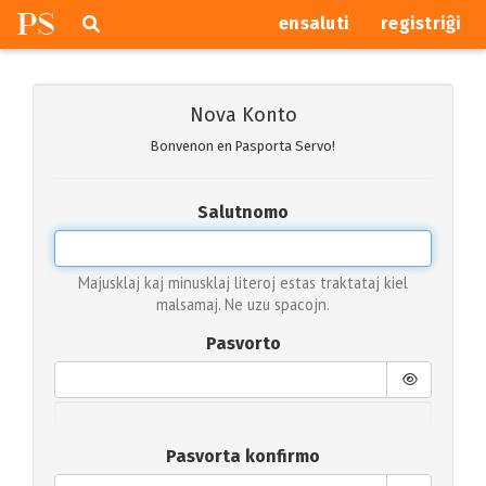
P
S
Pretersalti
serĉi
ensaluti
registriĝi
navigajn
butonojn
Nova Konto
Bonvenon en Pasporta Servo!
Salutnomo
Majusklaj kaj minusklaj literoj estas traktataj kiel
malsamaj. Ne uzu spacojn.
Pasvorto
Pasvorta konfirmo