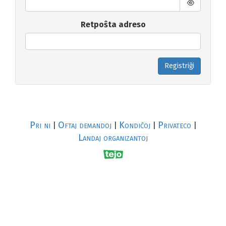
Retpoŝta adreso
Registriĝi
Pri ni
Oftaj demandoj
Kondiĉoj
Privateco
|
|
|
|
Landaj organizantoj
R
al
p
s
↥