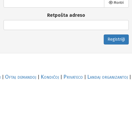
Montri
Retpoŝta adreso
Registriĝi
i
Oftaj demandoj
Kondiĉoj
Privateco
Landaj organizantoj
|
|
|
|
|