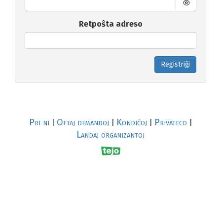
Retpoŝta adreso
Registriĝi
Pri ni
Oftaj demandoj
Kondiĉoj
Privateco
|
|
|
|
Landaj organizantoj
R
al
p
s
↥