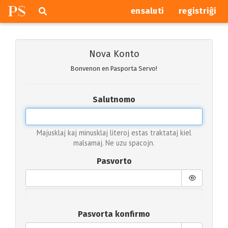
P
S
Pretersalti
serĉi
ensaluti
registriĝi
navigajn
butonojn
Nova Konto
Bonvenon en Pasporta Servo!
Salutnomo
Majusklaj kaj minusklaj literoj estas traktataj kiel
malsamaj. Ne uzu spacojn.
Pasvorto
Pasvorta konfirmo