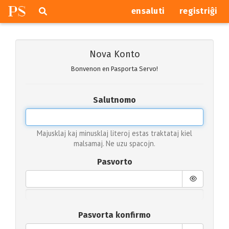
P
S
Pretersalti
serĉi
ensaluti
registriĝi
navigajn
butonojn
Nova Konto
Bonvenon en Pasporta Servo!
Salutnomo
Majusklaj kaj minusklaj literoj estas traktataj kiel
malsamaj. Ne uzu spacojn.
Pasvorto
Pasvorta konfirmo