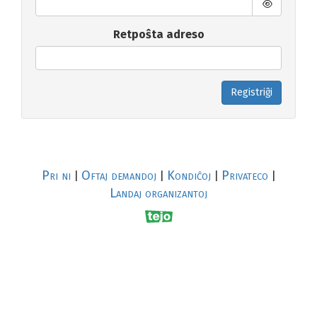
Retpoŝta adreso
Registriĝi
Pri ni
Oftaj demandoj
Kondiĉoj
Privateco
|
|
|
|
Landaj organizantoj
R
al
p
s
↥