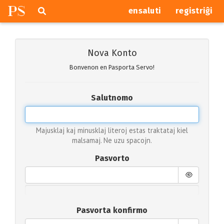
P
S
Pretersalti
serĉi
ensaluti
registriĝi
navigajn
butonojn
Nova Konto
Bonvenon en Pasporta Servo!
Salutnomo
Majusklaj kaj minusklaj literoj estas traktataj kiel
malsamaj. Ne uzu spacojn.
Pasvorto
Pasvorta konfirmo