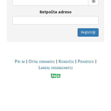
Retpoŝta adreso
Registriĝi
Pri ni
Oftaj demandoj
Kondiĉoj
Privateco
|
|
|
|
Landaj organizantoj
R
al
p
s
↥