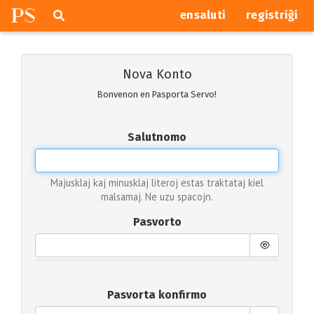
P
S
Pretersalti
serĉi
ensaluti
registriĝi
navigajn
butonojn
Nova Konto
Bonvenon en Pasporta Servo!
Salutnomo
Majusklaj kaj minusklaj literoj estas traktataj kiel
malsamaj. Ne uzu spacojn.
Pasvorto
Pasvorta konfirmo