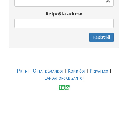
Retpoŝta adreso
Registriĝi
Pri ni
Oftaj demandoj
Kondiĉoj
Privateco
|
|
|
|
Landaj organizantoj
R
al
p
s
↥