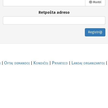
Montri
Retpoŝta adreso
Registriĝi
i
Oftaj demandoj
Kondiĉoj
Privateco
Landaj organizantoj
|
|
|
|
|