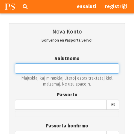
P
S
Pretersalti
serĉi
ensaluti
registriĝi
navigajn
butonojn
Nova Konto
Bonvenon en Pasporta Servo!
Salutnomo
Majusklaj kaj minusklaj literoj estas traktataj kiel
malsamaj. Ne uzu spacojn.
Pasvorto
Pasvorta konfirmo