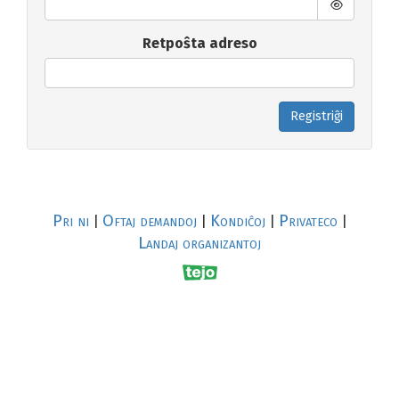
Retpoŝta adreso
Registriĝi
Pri ni
Oftaj demandoj
Kondiĉoj
Privateco
|
|
|
|
Landaj organizantoj
R
al
p
s
↥