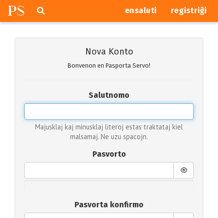
P
S
Pretersalti
serĉi
ensaluti
registriĝi
navigajn
butonojn
Nova Konto
Bonvenon en Pasporta Servo!
Salutnomo
Majusklaj kaj minusklaj literoj estas traktataj kiel
malsamaj. Ne uzu spacojn.
Pasvorto
Pasvorta konfirmo