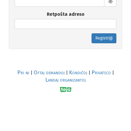
Retpoŝta adreso
Registriĝi
Pri ni
Oftaj demandoj
Kondiĉoj
Privateco
|
|
|
|
Landaj organizantoj
R
al
p
s
↥