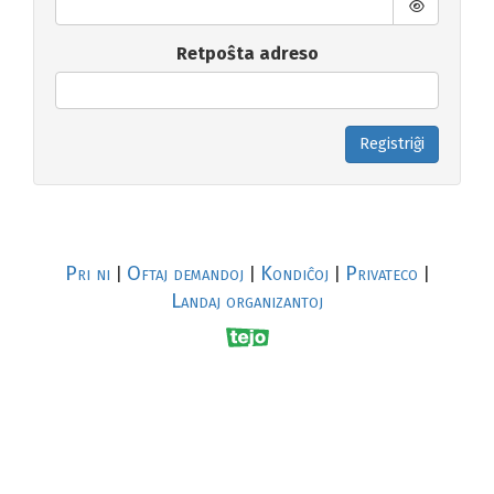
Retpoŝta adreso
Registriĝi
Pri ni
Oftaj demandoj
Kondiĉoj
Privateco
|
|
|
|
Landaj organizantoj
R
al
p
s
↥