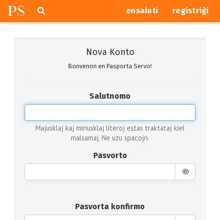
P
S
Pretersalti
serĉi
ensaluti
registriĝi
navigajn
butonojn
Nova Konto
Bonvenon en Pasporta Servo!
Salutnomo
Majusklaj kaj minusklaj literoj estas traktataj kiel
malsamaj. Ne uzu spacojn.
Pasvorto
Pasvorta konfirmo