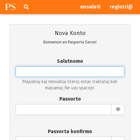
P
S
Pretersalti
serĉi
ensaluti
registriĝi
navigajn
butonojn
Nova Konto
Bonvenon en Pasporta Servo!
Salutnomo
Majusklaj kaj minusklaj literoj estas traktataj kiel
malsamaj. Ne uzu spacojn.
Pasvorto
Pasvorta konfirmo