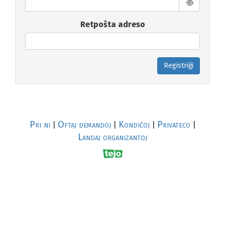
Retpoŝta adreso
Registriĝi
Pri ni
Oftaj demandoj
Kondiĉoj
Privateco
|
|
|
|
Landaj organizantoj
R
al
p
s
↥