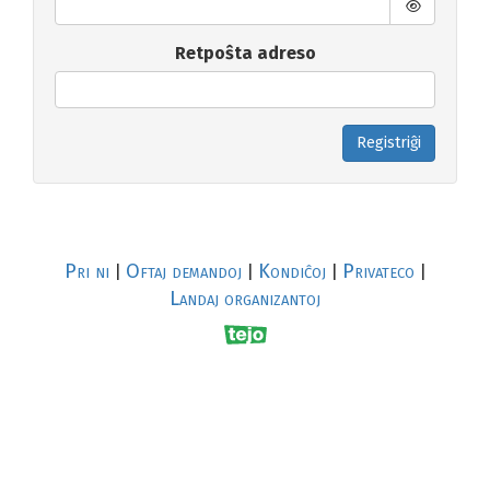
Retpoŝta adreso
Registriĝi
Pri ni
Oftaj demandoj
Kondiĉoj
Privateco
|
|
|
|
Landaj organizantoj
R
al
p
s
↥