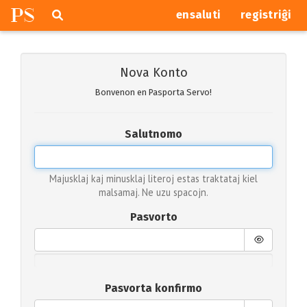
P
S
Pretersalti
serĉi
ensaluti
registriĝi
navigajn
butonojn
Nova Konto
Bonvenon en Pasporta Servo!
Salutnomo
Majusklaj kaj minusklaj literoj estas traktataj kiel
malsamaj. Ne uzu spacojn.
Pasvorto
Pasvorta konfirmo