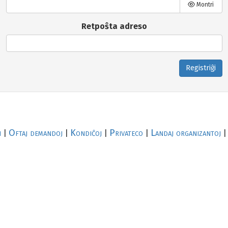
Montri
Retpoŝta adreso
Registriĝi
i
Oftaj demandoj
Kondiĉoj
Privateco
Landaj organizantoj
|
|
|
|
|