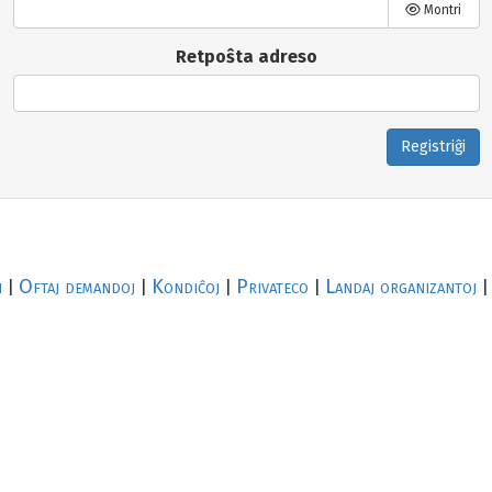
Montri
Retpoŝta adreso
Registriĝi
i
Oftaj demandoj
Kondiĉoj
Privateco
Landaj organizantoj
|
|
|
|
|