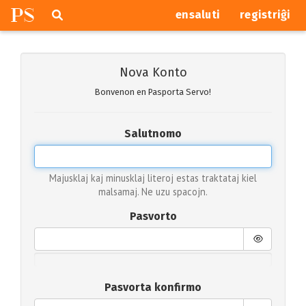
P
S
Pretersalti
serĉi
ensaluti
registriĝi
navigajn
butonojn
Nova Konto
Bonvenon en Pasporta Servo!
Salutnomo
Majusklaj kaj minusklaj literoj estas traktataj kiel
malsamaj. Ne uzu spacojn.
Pasvorto
Pasvorta konfirmo