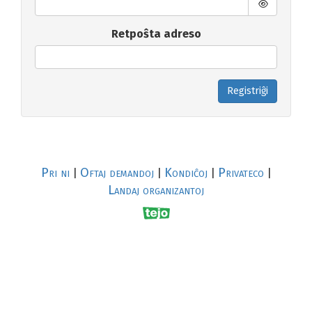
Retpoŝta adreso
Registriĝi
Pri ni
Oftaj demandoj
Kondiĉoj
Privateco
|
|
|
|
Landaj organizantoj
R
al
p
s
↥