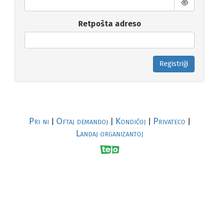
Retpoŝta adreso
Registriĝi
Pri ni
Oftaj demandoj
Kondiĉoj
Privateco
|
|
|
|
Landaj organizantoj
R
al
p
s
↥