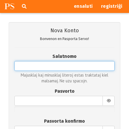
P
S
Pretersalti
serĉi
ensaluti
registriĝi
navigajn
butonojn
Nova Konto
Bonvenon en Pasporta Servo!
Salutnomo
Majusklaj kaj minusklaj literoj estas traktataj kiel
malsamaj. Ne uzu spacojn.
Pasvorto
Pasvorta konfirmo