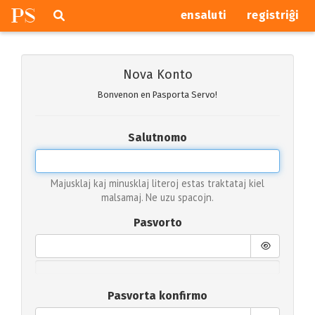
P
S
Pretersalti
serĉi
ensaluti
registriĝi
navigajn
butonojn
Nova Konto
Bonvenon en Pasporta Servo!
Salutnomo
Majusklaj kaj minusklaj literoj estas traktataj kiel
malsamaj. Ne uzu spacojn.
Pasvorto
Pasvorta konfirmo