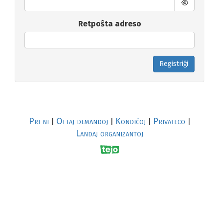
Retpoŝta adreso
Registriĝi
Pri ni
Oftaj demandoj
Kondiĉoj
Privateco
|
|
|
|
Landaj organizantoj
R
al
p
s
↥