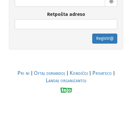
Retpoŝta adreso
Registriĝi
Pri ni
Oftaj demandoj
Kondiĉoj
Privateco
|
|
|
|
Landaj organizantoj
R
al
p
s
↥