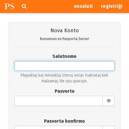
P
S
Pretersalti
serĉi
ensaluti
registriĝi
navigajn
butonojn
Nova Konto
Bonvenon en Pasporta Servo!
Salutnomo
Majusklaj kaj minusklaj literoj estas traktataj kiel
malsamaj. Ne uzu spacojn.
Pasvorto
Pasvorta konfirmo