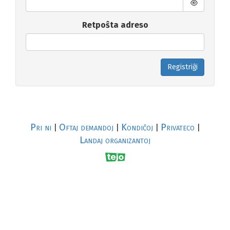
Retpoŝta adreso
Registriĝi
Pri ni
Oftaj demandoj
Kondiĉoj
Privateco
|
|
|
|
Landaj organizantoj
R
al
p
s
↥