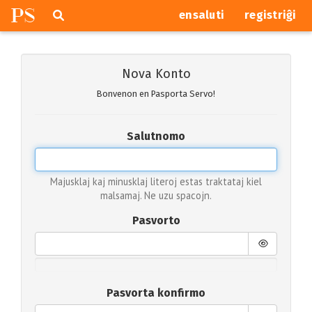
P
S
Pretersalti
serĉi
ensaluti
registriĝi
navigajn
butonojn
Nova Konto
Bonvenon en Pasporta Servo!
Salutnomo
Majusklaj kaj minusklaj literoj estas traktataj kiel
malsamaj. Ne uzu spacojn.
Pasvorto
Pasvorta konfirmo