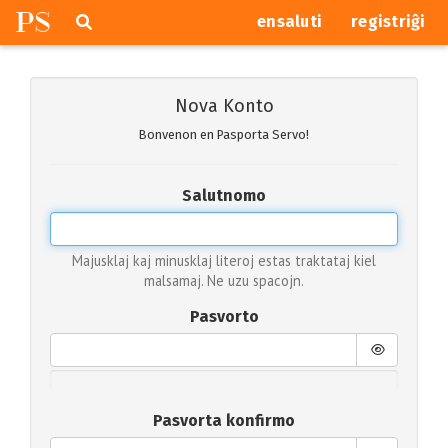
P
S
Pretersalti
serĉi
ensaluti
registriĝi
navigajn
butonojn
Nova Konto
Bonvenon en Pasporta Servo!
Salutnomo
Majusklaj kaj minusklaj literoj estas traktataj kiel
malsamaj. Ne uzu spacojn.
Pasvorto
Pasvorta konfirmo