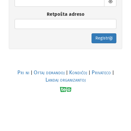
Retpoŝta adreso
Registriĝi
Pri ni
Oftaj demandoj
Kondiĉoj
Privateco
|
|
|
|
Landaj organizantoj
R
al
p
s
↥