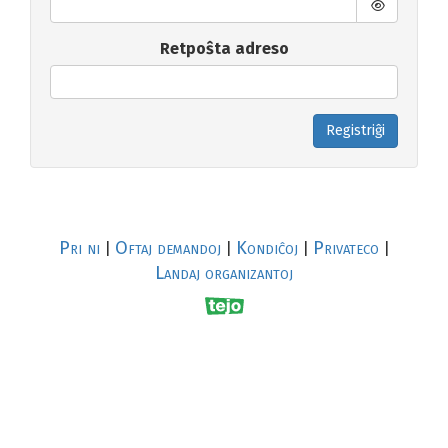
Retpoŝta adreso
Registriĝi
Pri ni
Oftaj demandoj
Kondiĉoj
Privateco
|
|
|
|
Landaj organizantoj
R
al
p
s
↥