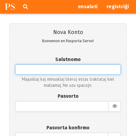
P
S
Pretersalti
serĉi
ensaluti
registriĝi
navigajn
butonojn
Nova Konto
Bonvenon en Pasporta Servo!
Salutnomo
Majusklaj kaj minusklaj literoj estas traktataj kiel
malsamaj. Ne uzu spacojn.
Pasvorto
Pasvorta konfirmo