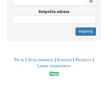
Retpoŝta adreso
Registriĝi
Pri ni
Oftaj demandoj
Kondiĉoj
Privateco
|
|
|
|
Landaj organizantoj
R
al
p
s
↥