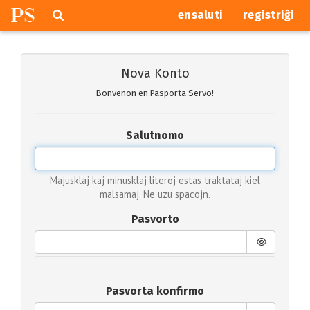
P
S
Pretersalti
serĉi
ensaluti
registriĝi
navigajn
butonojn
Nova Konto
Bonvenon en Pasporta Servo!
Salutnomo
Majusklaj kaj minusklaj literoj estas traktataj kiel
malsamaj. Ne uzu spacojn.
Pasvorto
Pasvorta konfirmo